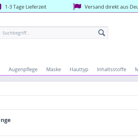
1-3 Tage Lieferzeit
Versand direkt aus De
Augenpflege
Maske
Hauttyp
Inhaltsstoffe
M
inge