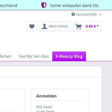
utschland
Sicher einkaufen dank SSL
Service/Hilfe
Mein Konto
0,00 € *
arken
See My Skin Box
K-Beauty Blog
Anmelden
RSS-Feed
Atom-Feed