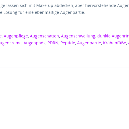
ge lassen sich mit Make-up abdecken, aber hervorstehende Augen
ie Lösung für eine ebenmäßige Augenpartie.
e
,
Augenpflege
,
Augenschatten
,
Augenschwellung
,
dunkle Augenri
ugencreme
,
Augenpads
,
PDRN
,
Peptide
,
Augenpartie
,
Krähenfüße
,