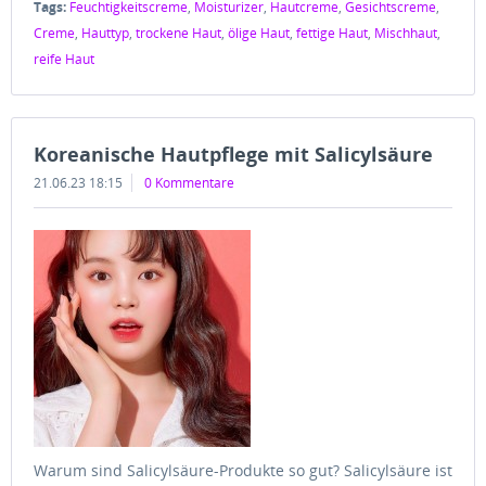
Tags:
Feuchtigkeitscreme
,
Moisturizer
,
Hautcreme
,
Gesichtscreme
,
Creme
,
Hauttyp
,
trockene Haut
,
ölige Haut
,
fettige Haut
,
Mischhaut
,
reife Haut
Koreanische Hautpflege mit Salicylsäure
21.06.23 18:15
0 Kommentare
Warum sind Salicylsäure-Produkte so gut? Salicylsäure ist