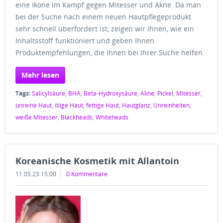
eine Ikone im Kampf gegen Mitesser und Akne. Da man
bei der Suche nach einem neuen Hautpflegeprodukt
sehr schnell überfordert ist, zeigen wir Ihnen, wie ein
Inhaltsstoff funktioniert und geben Ihnen
Produktempfehlungen, die Ihnen bei Ihrer Suche helfen.
Mehr lesen
Tags:
Salicylsäure
,
BHA
,
Beta-Hydroxysäure
,
Akne
,
Pickel
,
Mitesser
,
unreine Haut
,
ölige Haut
,
fettige Haut
,
Hautglanz
,
Unreinheiten
,
weiße Mitesser
,
Blackheads
,
Whiteheads
Koreanische Kosmetik mit Allantoin
11.05.23 15:00
0 Kommentare