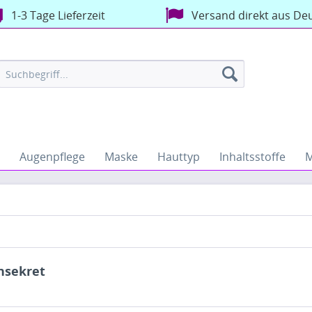
1-3 Tage Lieferzeit
Versand direkt aus De
Augenpflege
Maske
Hauttyp
Inhaltsstoffe
M
nsekret