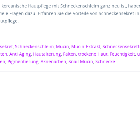
e koreanische Hautpflege mit Schneckenschleim ganz neu ist, habe
iele Fragen dazu. Erfahren Sie die Vorteile von Schneckensekret in
utpflege.
sekret
,
Schneckenschleim
,
Mucin
,
Mucin-Extrakt
,
Schneckensekretfi
iten
,
Anti Aging
,
Hautalterung
,
Falten
,
trockene Haut
,
Feuchtigkeit
,
u
den
,
Pigmentierung
,
Aknenarben
,
Snail Mucin
,
Schnecke