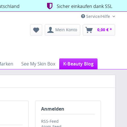
utschland
Sicher einkaufen dank SSL
Service/Hilfe
Mein Konto
0,00 € *
arken
See My Skin Box
K-Beauty Blog
Anmelden
RSS-Feed
Atom-Feed