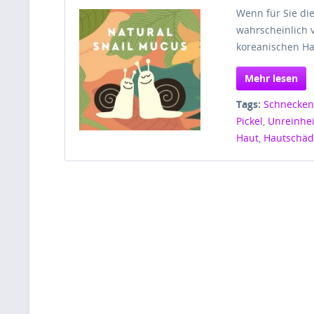
Wenn für Sie di
wahrscheinlich v
koreanischen Ha
Mehr lesen
Tags:
Schnecken
Pickel
,
Unreinhe
Haut
,
Hautschä