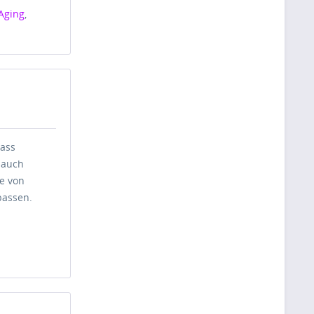
 Aging
,
dass
 auch
le von
passen.