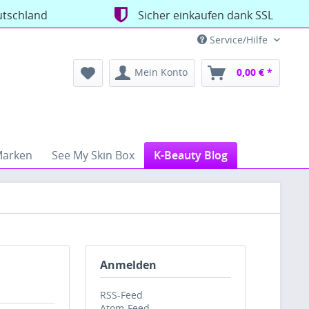
utschland
Sicher einkaufen dank SSL
Service/Hilfe
Mein Konto
0,00 € *
arken
See My Skin Box
K-Beauty Blog
Anmelden
RSS-Feed
Atom-Feed