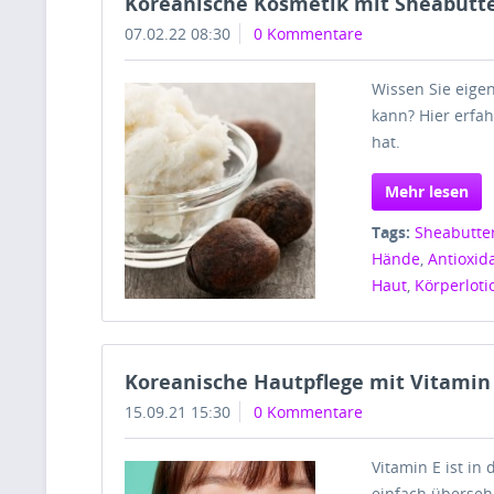
Koreanische Kosmetik mit Sheabutt
07.02.22 08:30
0 Kommentare
Wissen Sie eigen
kann? Hier erfah
hat.
Mehr lesen
Tags:
Sheabutte
Hände
,
Antioxid
Haut
,
Körperloti
Koreanische Hautpflege mit Vitamin
15.09.21 15:30
0 Kommentare
Vitamin E ist i
einfach übersehe