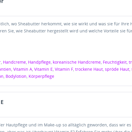
er
tlich, wo Sheabutter herkommt, wie sie wirkt und was sie für Ihre 
ren Sie, wie Sheabutter hergestellt wird und welche Vorteile sie fü
r
,
Handcreme
,
Handpflege
,
koreanische Handcreme
,
Feuchtigkeit
,
t
antien
,
Vitamin A
,
Vitamin E
,
Vitamin F
,
trockene Haut
,
spröde Haut
,
on
,
Bodylotion
,
Körperpflege
 E
n der Hautpflege und im Make-up so alltäglich geworden, dass wir 
n, aber was ist überhaupt Vitamin E? Erfahren Sie mehr über die 