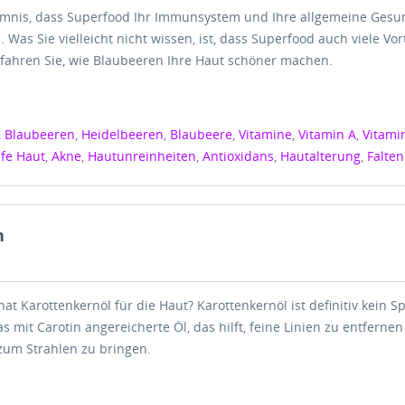
eimnis, dass Superfood Ihr Immunsystem und Ihre allgemeine Gesu
 Was Sie vielleicht nicht wissen, ist, dass Superfood auch viele Vort
Erfahren Sie, wie Blaubeeren Ihre Haut schöner machen.
,
Blaubeeren
,
Heidelbeeren
,
Blaubeere
,
Vitamine
,
Vitamin A
,
Vitami
ife Haut
,
Akne
,
Hautunreinheiten
,
Antioxidans
,
Hautalterung
,
Falten
n
hat Karottenkernöl für die Haut? Karottenkernöl ist definitiv kein Sp
s mit Carotin angereicherte Öl, das hilft, feine Linien zu entferne
zum Strahlen zu bringen.