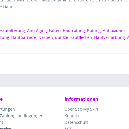
re Haut.
Hautalterung
,
Anti Aging
,
Falten
,
Hautrötung
,
Rötung
,
Antioxidans
,
izung
,
Hautbarriere
,
Narben
,
dunkle Hautflecken
,
Hautverfärbung
,
ce
Informationen
rtungen
Über See My Skin
 Zahlungsbedingungen
Kontakt
ht
Datenschutz
rrufen
AGB