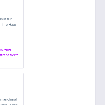
Haut tun
r Ihre Haut
rockene
strapazierte
es manchmal
Vorteile von