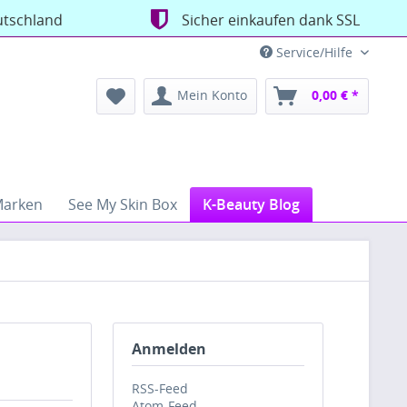
utschland
Sicher einkaufen dank SSL
Service/Hilfe
Mein Konto
0,00 € *
arken
See My Skin Box
K-Beauty Blog
Anmelden
RSS-Feed
Atom-Feed