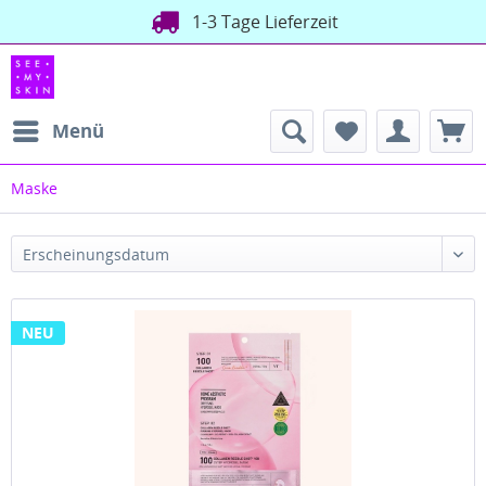
1-3 Tage Lieferzeit
Menü
Maske
Erscheinungsdatum
NEU