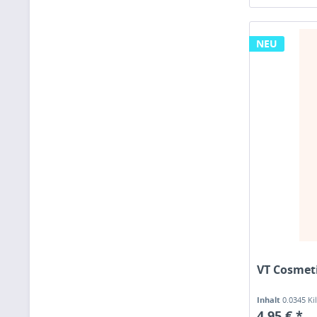
NEU
VT Cosmeti
Inhalt
0.0345 K
4,95 € *