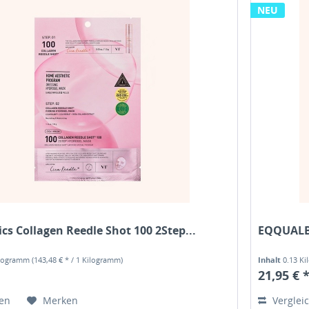
NEU
cs Collagen Reedle Shot 100 2Step...
EQQUALBE
ilogramm
(143,48 € * / 1 Kilogramm)
Inhalt
0.13 K
21,95 € 
hen
Merken
Verglei