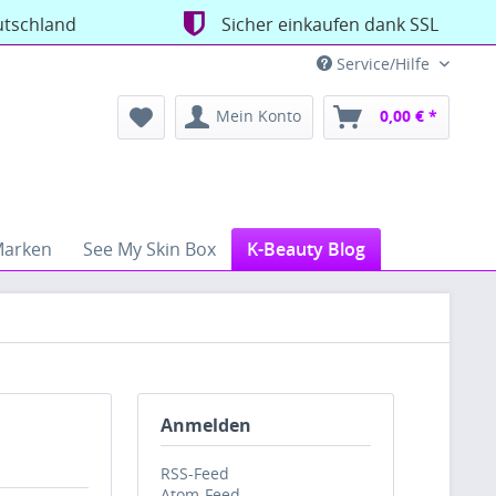
utschland
Sicher einkaufen dank SSL
Service/Hilfe
Mein Konto
0,00 € *
arken
See My Skin Box
K-Beauty Blog
Anmelden
RSS-Feed
Atom-Feed