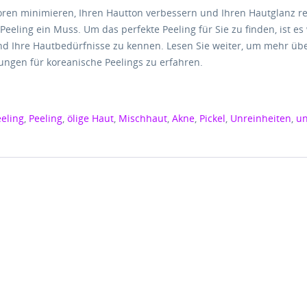
oren minimieren, Ihren Hautton verbessern und Ihren Hautglanz r
 Peeling ein Muss. Um das perfekte Peeling für Sie zu finden, ist es 
nd Ihre Hautbedürfnisse zu kennen. Lesen Sie weiter, um mehr üb
ngen für koreanische Peelings zu erfahren.
eling
,
Peeling
,
ölige Haut
,
Mischhaut
,
Akne
,
Pickel
,
Unreinheiten
,
un