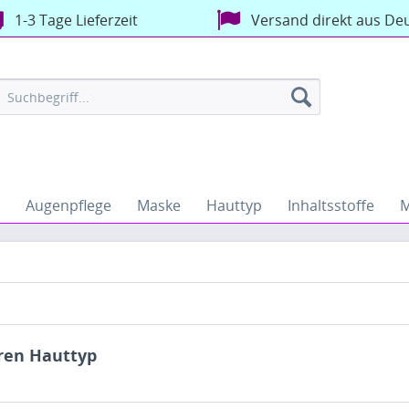
1-3 Tage Lieferzeit
Versand direkt aus De
Augenpflege
Maske
Hauttyp
Inhaltsstoffe
M
hren Hauttyp