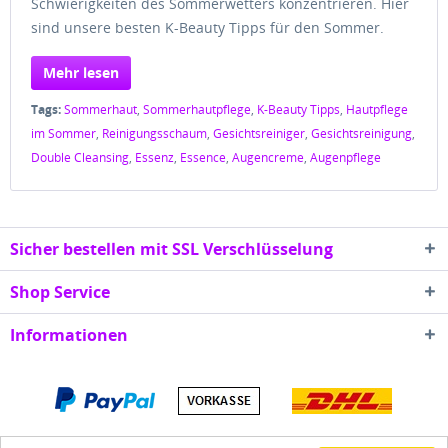
Schwierigkeiten des Sommerwetters konzentrieren. Hier
sind unsere besten K-Beauty Tipps für den Sommer.
Mehr lesen
Tags:
Sommerhaut
,
Sommerhautpflege
,
K-Beauty Tipps
,
Hautpflege
im Sommer
,
Reinigungsschaum
,
Gesichtsreiniger
,
Gesichtsreinigung
,
Double Cleansing
,
Essenz
,
Essence
,
Augencreme
,
Augenpflege
Sicher bestellen mit SSL Verschlüsselung
Shop Service
Informationen
* Alle Preise inkl. gesetzl. Mehrwertsteuer zzgl.