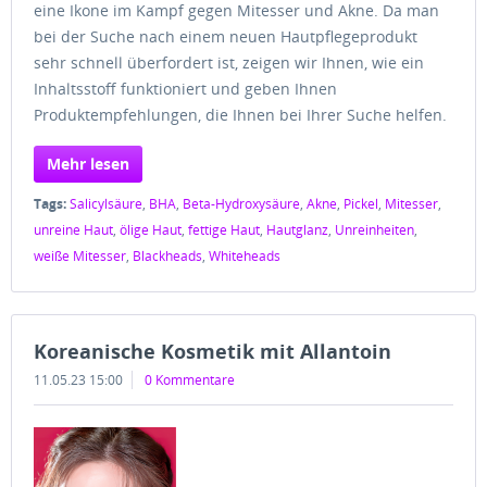
eine Ikone im Kampf gegen Mitesser und Akne. Da man
bei der Suche nach einem neuen Hautpflegeprodukt
sehr schnell überfordert ist, zeigen wir Ihnen, wie ein
Inhaltsstoff funktioniert und geben Ihnen
Produktempfehlungen, die Ihnen bei Ihrer Suche helfen.
Mehr lesen
Tags:
Salicylsäure
,
BHA
,
Beta-Hydroxysäure
,
Akne
,
Pickel
,
Mitesser
,
unreine Haut
,
ölige Haut
,
fettige Haut
,
Hautglanz
,
Unreinheiten
,
weiße Mitesser
,
Blackheads
,
Whiteheads
Koreanische Kosmetik mit Allantoin
11.05.23 15:00
0 Kommentare