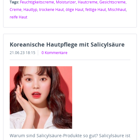
Tags:
Feuchtigkeitscreme
,
Moisturizer
,
Hautcreme
,
Gesichtscreme
,
Creme
,
Hauttyp
,
trockene Haut
,
ölige Haut
,
fettige Haut
,
Mischhaut
,
reife Haut
Koreanische Hautpflege mit Salicylsäure
21.06.23 18:15
0 Kommentare
Warum sind Salicylsäure-Produkte so gut? Salicylsäure ist