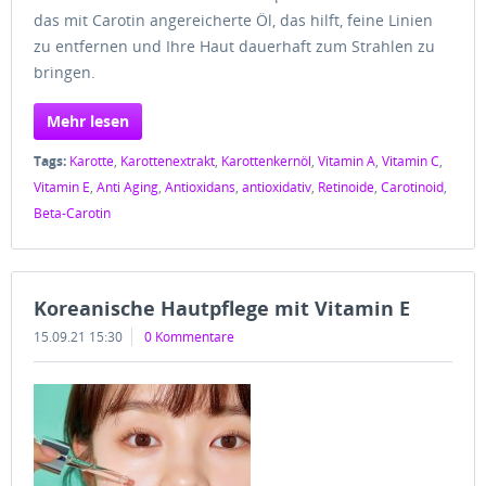
das mit Carotin angereicherte Öl, das hilft, feine Linien
zu entfernen und Ihre Haut dauerhaft zum Strahlen zu
bringen.
Mehr lesen
Tags:
Karotte
,
Karottenextrakt
,
Karottenkernöl
,
Vitamin A
,
Vitamin C
,
Vitamin E
,
Anti Aging
,
Antioxidans
,
antioxidativ
,
Retinoide
,
Carotinoid
,
Beta-Carotin
Koreanische Hautpflege mit Vitamin E
15.09.21 15:30
0 Kommentare