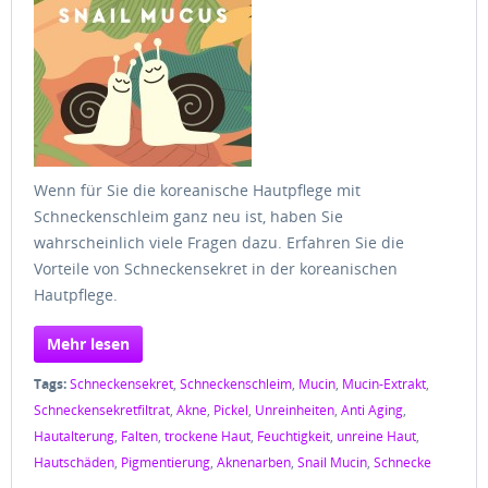
Wenn für Sie die koreanische Hautpflege mit
Schneckenschleim ganz neu ist, haben Sie
wahrscheinlich viele Fragen dazu. Erfahren Sie die
Vorteile von Schneckensekret in der koreanischen
Hautpflege.
Mehr lesen
Tags:
Schneckensekret
,
Schneckenschleim
,
Mucin
,
Mucin-Extrakt
,
Schneckensekretfiltrat
,
Akne
,
Pickel
,
Unreinheiten
,
Anti Aging
,
Hautalterung
,
Falten
,
trockene Haut
,
Feuchtigkeit
,
unreine Haut
,
Hautschäden
,
Pigmentierung
,
Aknenarben
,
Snail Mucin
,
Schnecke