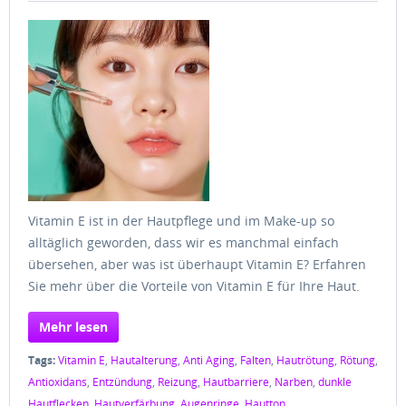
Vitamin E ist in der Hautpflege und im Make-up so
alltäglich geworden, dass wir es manchmal einfach
übersehen, aber was ist überhaupt Vitamin E? Erfahren
Sie mehr über die Vorteile von Vitamin E für Ihre Haut.
Mehr lesen
Tags:
Vitamin E
,
Hautalterung
,
Anti Aging
,
Falten
,
Hautrötung
,
Rötung
,
Antioxidans
,
Entzündung
,
Reizung
,
Hautbarriere
,
Narben
,
dunkle
Hautflecken
,
Hautverfärbung
,
Augenringe
,
Hautton