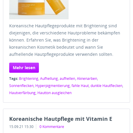
Koreanische Hautpflegeprodukte mit Brightening sind
diejenigen, die verschiedene Hautprobleme bekämpfen
können. Erfahren Sie, was Brightening in der
koreanischen Kosmetik bedeutet und wann Sie
aufhellende Hautpflegeprodukte verwenden sollten.
Mehr lesen
Tags:
Brightening
,
Aufhellung
,
aufhellen
,
Aknenarben
,
Sonnenflecken
,
Hyperpigmentierung
,
fahle Haut
,
dunkle Hautflecken
,
Hautverfärbung
,
Hautton ausgleichen
Koreanische Hautpflege mit Vitamin E
15.09.21 15:30
0 Kommentare