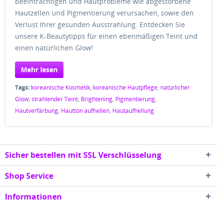
beeinträchtigen und Hautprobleme wie abgestorbene
Hautzellen und Pigmentierung verursachen, sowie den
Verlust Ihrer gesunden Ausstrahlung. Entdecken Sie
unsere K-Beautytipps für einen ebenmäßigen Teint und
einen natürlichen Glow!
Mehr lesen
Tags:
koreanische Kosmetik
,
koreanische Hautpflege
,
natürlicher
Glow
,
strahlender Teint
,
Brightening
,
Pigmentierung
,
Hautverfärbung
,
Hautton aufhellen
,
Hautaufhellung
Sicher bestellen mit SSL Verschlüsselung
Shop Service
Informationen