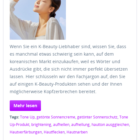
Wenn Sie ein K-Beauty-Liebhaber sind, wissen Sie, dass
es manchmal etwas schwierig sein kann, auf dem
koreanischen Markt einzukaufen, weil es Wörter und
Ausdrücke gibt, die sich nicht immer perfekt übersetzen
lassen. Hier schlüsseln wir den Fachjargon auf, den Sie
auf einigen K-Beauty-Produkten sehen und der Ihnen
möglicherweise Kopfzerbrechen bereitet.
Mehr lesen
Tags:
Tone Up
,
getönte Sonnencreme
,
getönter Sonnenschutz
,
Tone
Up-Produkt
,
brightening
,
aufhellen
,
aufhellung
,
hautton ausggleichen
,
Hautverfärbungen
,
Hautflecken
,
Hautnarben