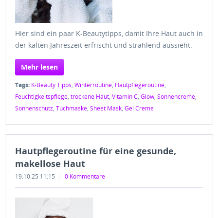
Hier sind ein paar K-Beautytipps, damit Ihre Haut auch in
der kalten Jahreszeit erfrischt und strahlend aussieht.
Mehr lesen
Tags:
K-Beauty Tipps
,
Winterroutine
,
Hautpflegeroutine
,
Feuchtigkeitspflege
,
trockene Haut
,
Vitamin C
,
Glow
,
Sonnencreme
,
Sonnenschutz
,
Tuchmaske
,
Sheet Mask
,
Gel Creme
Hautpflegeroutine für eine gesunde,
makellose Haut
19.10.25 11:15
0 Kommentare