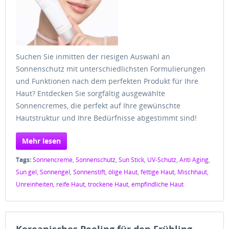
Suchen Sie inmitten der riesigen Auswahl an
Sonnenschutz mit unterschiedlichsten Formulierungen
und Funktionen nach dem perfekten Produkt für Ihre
Haut? Entdecken Sie sorgfältig ausgewählte
Sonnencremes, die perfekt auf Ihre gewünschte
Hautstruktur und Ihre Bedürfnisse abgestimmt sind!
Mehr lesen
Tags:
Sonnencreme
,
Sonnenschutz
,
Sun Stick
,
UV-Schutz
,
Anti Aging
,
Sun gel
,
Sonnengel
,
Sonnenstift
,
ölige Haut
,
fettige Haut
,
Mischhaut
,
Unreinheiten
,
reife Haut
,
trockene Haut
,
empfindliche Haut