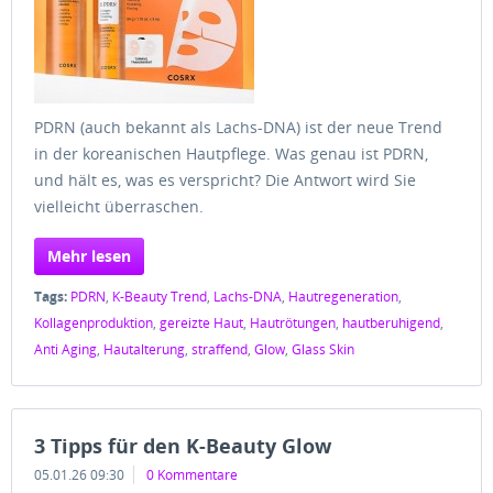
PDRN (auch bekannt als Lachs-DNA) ist der neue Trend
in der koreanischen Hautpflege. Was genau ist PDRN,
und hält es, was es verspricht? Die Antwort wird Sie
vielleicht überraschen.
Mehr lesen
Tags:
PDRN
,
K-Beauty Trend
,
Lachs-DNA
,
Hautregeneration
,
Kollagenproduktion
,
gereizte Haut
,
Hautrötungen
,
hautberuhigend
,
Anti Aging
,
Hautalterung
,
straffend
,
Glow
,
Glass Skin
3 Tipps für den K-Beauty Glow
05.01.26 09:30
0 Kommentare