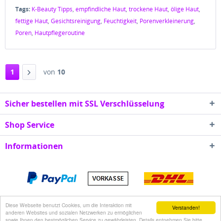
Tags:
K-Beauty Tipps
,
empfindliche Haut
,
trockene Haut
,
ölige Haut
,
fettige Haut
,
Gesichtsreinigung
,
Feuchtigkeit
,
Porenverkleinerung
,
Poren
,
Hautpflegeroutine
1
von
10
Sicher bestellen mit SSL Verschlüsselung
Shop Service
Informationen
* Alle Preise inkl. gesetzl. Mehrwertsteuer zzgl.
Diese Webseite benutzt Cookies, um die Interaktion mit
Verstanden!
Versandkosten
anderen Websites und sozialen Netzwerken zu ermöglichen
sowie Ihnen den bestmöglichen Service zu gewährleisten. Details entnehmen Sie bitte