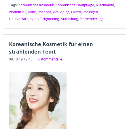
Tags:
Koreanische Kosmetik
,
Koreanische Hautpflege
,
Niacinamid
,
Vitamin B3
,
Akne
,
Rosacea
,
Anti Aging
,
Falten
,
Rötungen
,
Hautverfärbungen
,
Brightening
,
Aufhellung
,
Pigmentierung
Koreanische Kosmetik für einen
strahlenden Teint
09.10.19 12:45
0 Kommentare