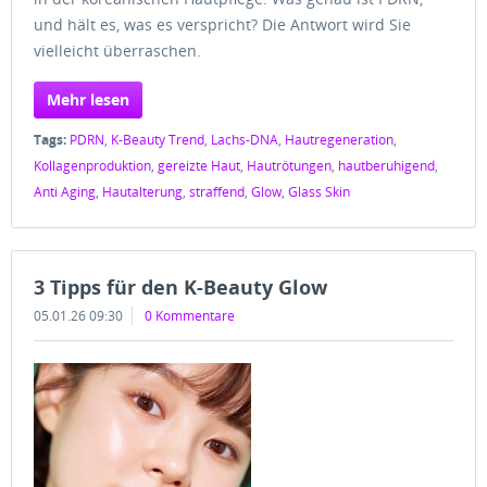
und hält es, was es verspricht? Die Antwort wird Sie
vielleicht überraschen.
Mehr lesen
Tags:
PDRN
,
K-Beauty Trend
,
Lachs-DNA
,
Hautregeneration
,
Kollagenproduktion
,
gereizte Haut
,
Hautrötungen
,
hautberuhigend
,
Anti Aging
,
Hautalterung
,
straffend
,
Glow
,
Glass Skin
3 Tipps für den K-Beauty Glow
05.01.26 09:30
0 Kommentare