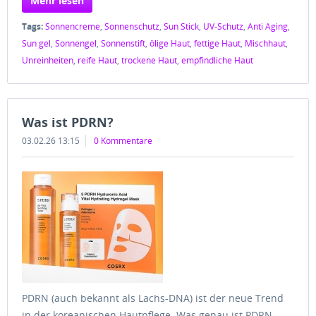
Mehr lesen
Tags:
Sonnencreme
,
Sonnenschutz
,
Sun Stick
,
UV-Schutz
,
Anti Aging
,
Sun gel
,
Sonnengel
,
Sonnenstift
,
ölige Haut
,
fettige Haut
,
Mischhaut
,
Unreinheiten
,
reife Haut
,
trockene Haut
,
empfindliche Haut
Was ist PDRN?
03.02.26 13:15
0 Kommentare
PDRN (auch bekannt als Lachs-DNA) ist der neue Trend
in der koreanischen Hautpflege. Was genau ist PDRN,