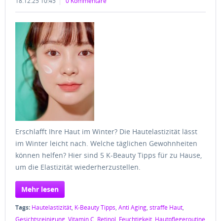
18.12.25 10:45
0 Kommentare
Erschlafft Ihre Haut im Winter? Die Hautelastizität lässt
im Winter leicht nach. Welche täglichen Gewohnheiten
können helfen? Hier sind 5 K-Beauty Tipps für zu Hause,
um die Elastizität wiederherzustellen.
Mehr lesen
Tags:
Hautelastizität
,
K-Beauty Tipps
,
Anti Aging
,
straffe Haut
,
Gesichtsreinigung
,
Vitamin C
,
Retinol
,
Feuchtigkeit
,
Hautpflegeroutine