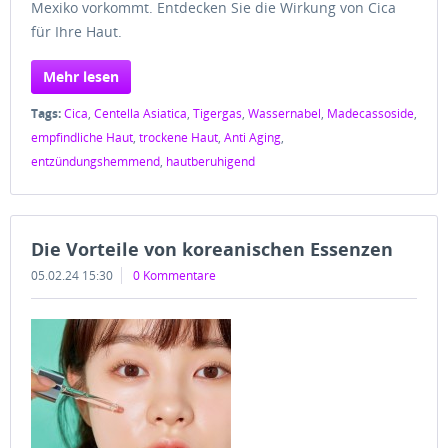
Mexiko vorkommt. Entdecken Sie die Wirkung von Cica
für Ihre Haut.
Mehr lesen
Tags:
Cica
,
Centella Asiatica
,
Tigergas
,
Wassernabel
,
Madecassoside
,
empfindliche Haut
,
trockene Haut
,
Anti Aging
,
entzündungshemmend
,
hautberuhigend
Die Vorteile von koreanischen Essenzen
05.02.24 15:30
0 Kommentare