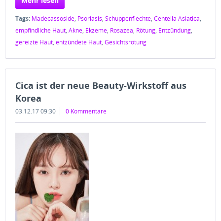
Mehr lesen
Tags:
Madecassoside
,
Psoriasis
,
Schuppenflechte
,
Centella Asiatica
,
empfindliche Haut
,
Akne
,
Ekzeme
,
Rosazea
,
Rötung
,
Entzündung
,
gereizte Haut
,
entzündete Haut
,
Gesichtsrötung
Cica ist der neue Beauty-Wirkstoff aus
Korea
03.12.17 09:30
0 Kommentare