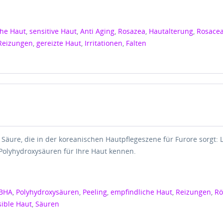
che Haut
,
sensitive Haut
,
Anti Aging
,
Rosazea
,
Hautalterung
,
Rosace
Reizungen
,
gereizte Haut
,
Irritationen
,
Falten
 Säure, die in der koreanischen Hautpflegeszene für Furore sorgt: 
 Polyhydroxysäuren für Ihre Haut kennen.
BHA
,
Polyhydroxysäuren
,
Peeling
,
empfindliche Haut
,
Reizungen
,
Rö
sible Haut
,
Säuren