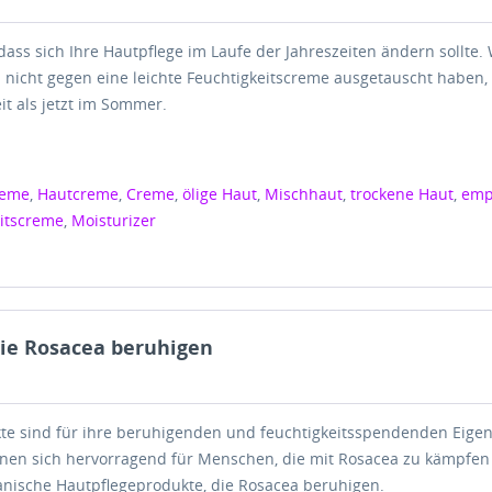
 dass sich Ihre Hautpflege im Laufe der Jahreszeiten ändern sollte.
 nicht gegen eine leichte Feuchtigkeitscreme ausgetauscht haben, 
it als jetzt im Sommer.
reme
,
Hautcreme
,
Creme
,
ölige Haut
,
Mischhaut
,
trockene Haut
,
emp
eitscreme
,
Moisturizer
die Rosacea beruhigen
te sind für ihre beruhigenden und feuchtigkeitsspendenden Eige
nen sich hervorragend für Menschen, die mit Rosacea zu kämpfen
eanische Hautpflegeprodukte, die Rosacea beruhigen.