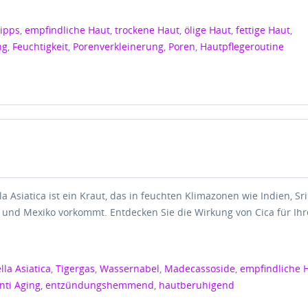
Tipps
,
empfindliche Haut
,
trockene Haut
,
ölige Haut
,
fettige Haut
,
ng
,
Feuchtigkeit
,
Porenverkleinerung
,
Poren
,
Hautpflegeroutine
la Asiatica ist ein Kraut, das in feuchten Klimazonen wie Indien, Sri
a und Mexiko vorkommt. Entdecken Sie die Wirkung von Cica für Ihr
lla Asiatica
,
Tigergas
,
Wassernabel
,
Madecassoside
,
empfindliche 
nti Aging
,
entzündungshemmend
,
hautberuhigend