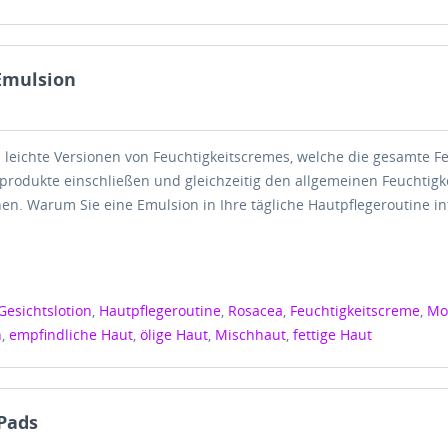
Emulsion
 leichte Versionen von Feuchtigkeitscremes, welche die gesamte Fe
eprodukte einschließen und gleichzeitig den allgemeinen Feuchtigk
en. Warum Sie eine Emulsion in Ihre tägliche Hautpflegeroutine in
Gesichtslotion
,
Hautpflegeroutine
,
Rosacea
,
Feuchtigkeitscreme
,
Mo
n
,
empfindliche Haut
,
ölige Haut
,
Mischhaut
,
fettige Haut
Pads