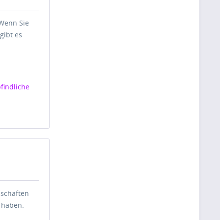
 Wenn Sie
gibt es
findliche
nschaften
 haben.