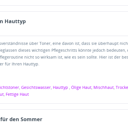
en Hauttyp
ssverständnisse über Toner, eine davon ist, dass sie überhaupt nicht
eglassen dieses wichtigen Pflegeschritts könnte jedoch bedeuten, 
legeroutine nicht so wirksam ist, wie es sein sollte. Hier ist der be
r für Ihren Hauttyp.
ichtstoner
,
Gesichtswasser
,
Hauttyp
,
Ölige Haut
,
Mischhaut
,
Trock
ut
,
Fettige Haut
s für den Sommer