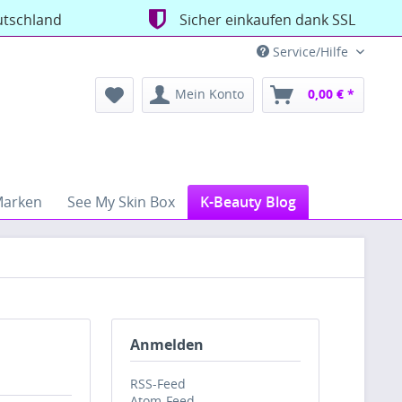
utschland
Sicher einkaufen dank SSL
Service/Hilfe
Mein Konto
0,00 € *
arken
See My Skin Box
K-Beauty Blog
Anmelden
RSS-Feed
Atom-Feed