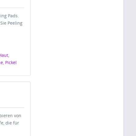
ling Pads.
Sie Peeling
 Haut
,
ne
,
Pickel
obieren von
e, die für