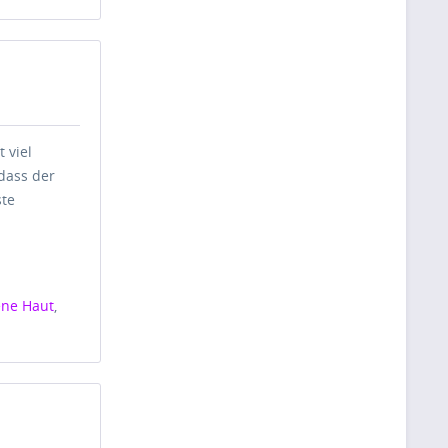
 viel
dass der
ste
ene Haut
,