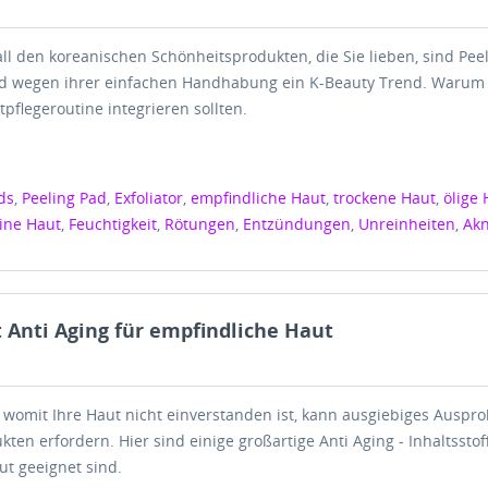
all den koreanischen Schönheitsprodukten, die Sie lieben, sind Pee
nd wegen ihrer einfachen Handhabung ein K-Beauty Trend. Warum 
tpflegeroutine integrieren sollten.
ds
,
Peeling Pad
,
Exfoliator
,
empfindliche Haut
,
trockene Haut
,
ölige
ine Haut
,
Feuchtigkeit
,
Rötungen
,
Entzündungen
,
Unreinheiten
,
Ak
Anti Aging für empfindliche Haut
 womit Ihre Haut nicht einverstanden ist, kann ausgiebiges Auspr
ten erfordern. Hier sind einige großartige Anti Aging - Inhaltsstoff
ut geeignet sind.