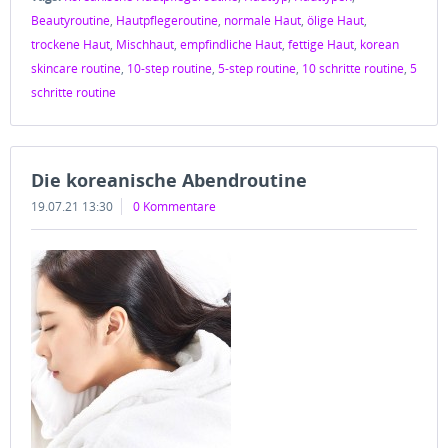
Beautyroutine
,
Hautpflegeroutine
,
normale Haut
,
ölige Haut
,
trockene Haut
,
Mischhaut
,
empfindliche Haut
,
fettige Haut
,
korean
skincare routine
,
10-step routine
,
5-step routine
,
10 schritte routine
,
5
schritte routine
Die koreanische Abendroutine
19.07.21 13:30
0 Kommentare