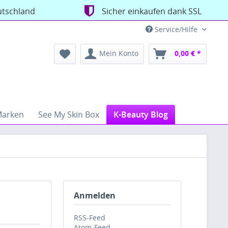
utschland
Sicher einkaufen dank SSL
Service/Hilfe
Mein Konto
0,00 € *
arken
See My Skin Box
K-Beauty Blog
Anmelden
RSS-Feed
Atom-Feed