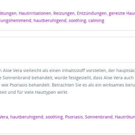
ötungen
,
Hautirritationen
,
Reizungen
,
Entzündungen
,
gereizte Hau
dungshemmend
,
hautberuhigend
,
soothing
,
calming
 Aloe Vera vielleicht als einen Inhaltsstoff vorstellen, der hauptsä
 Sonnenbrand behandelt, wurde festgestellt, dass Aloe Vera auch
 wie Psoriasis behandelt. Betrachten Sie es als ein wirksames ber
zeit und für viele Hauttypen wirkt.
Vera
,
hautberuhigend
,
soothing
,
Psoriasis
,
Sonnenbrand
,
Hautrötu