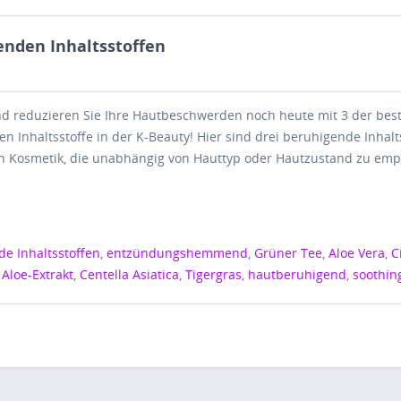
enden Inhaltsstoffen
nd reduzieren Sie Ihre Hautbeschwerden noch heute mit 3 der bes
 Inhaltsstoffe in der K-Beauty! Hier sind drei beruhigende Inhalts
n Kosmetik, die unabhängig von Hauttyp oder Hautzustand zu emp
e Inhaltsstoffen
,
entzündungshemmend
,
Grüner Tee
,
Aloe Vera
,
C
,
Aloe-Extrakt
,
Centella Asiatica
,
Tigergras
,
hautberuhigend
,
soothin