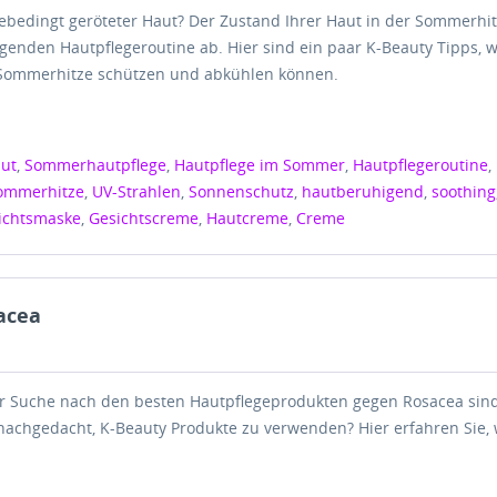
zebedingt geröteter Haut? Der Zustand Ihrer Haut in der Sommerhi
genden Hautpflegeroutine ab. Hier sind ein paar K-Beauty Tipps, w
 Sommerhitze schützen und abkühlen können.
ut
,
Sommerhautpflege
,
Hautpflege im Sommer
,
Hautpflegeroutine
,
ommerhitze
,
UV-Strahlen
,
Sonnenschutz
,
hautberuhigend
,
soothing
ichtsmaske
,
Gesichtscreme
,
Hautcreme
,
Creme
acea
r Suche nach den besten Hautpflegeprodukten gegen Rosacea sind
nachgedacht, K-Beauty Produkte zu verwenden? Hier erfahren Sie,