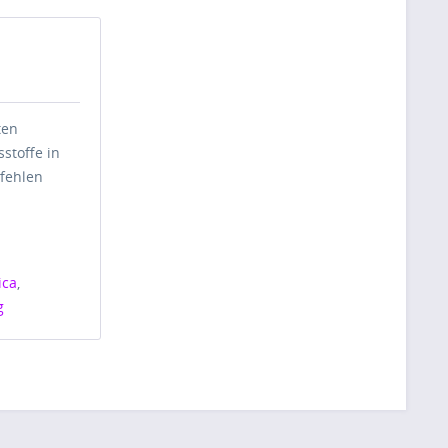
ten
stoffe in
fehlen
ica
,
g