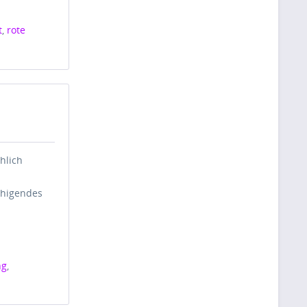
t
,
rote
chlich
uhigendes
ng
,