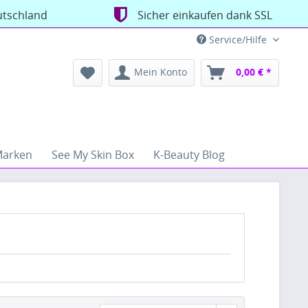
utschland
Sicher einkaufen dank SSL
Service/Hilfe
Mein Konto
0,00 € *
arken
See My Skin Box
K-Beauty Blog