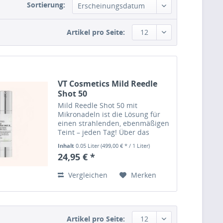
Sortierung:
Erscheinungsdatum
Artikel pro Seite:
12
VT Cosmetics Mild Reedle
Shot 50
Mild Reedle Shot 50 mit
Mikronadeln ist die Lösung für
einen strahlenden, ebenmäßigen
Teint – jeden Tag! Über das
Produkt: Mild Reedle Shot 50 ist
Inhalt
0.05 Liter
(499,00 € * / 1 Liter)
ein innovativer Gesichtsbooster
24,95 € *
mit Mikronadeln, dessen
Wirkstoffe tief in die Haut...
Vergleichen
Merken
Artikel pro Seite:
12