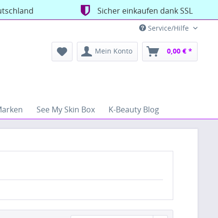
utschland
Sicher einkaufen dank SSL
Service/Hilfe
Mein Konto
0,00 € *
arken
See My Skin Box
K-Beauty Blog