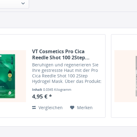
VT Cosmetics Pro Cica
Reedle Shot 100 2Step...
Beruhigen und regenerieren Sie
Ihre gestresste Haut mit der Pro
Cica Reedle Shot 100 2Step
Hydrogel Mask. Über das Produkt:
Die Pro Cica Reedle Shot 100
Inhalt
0.0345 Kilogramm
2Step Hydrogel Mask ist eine
(143,48 € * / 1 Kilogramm)
4,95 € *
erfrischende Hydrogelmaske, die
aus zwei Schritten...
Vergleichen
Merken