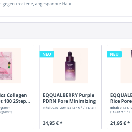
e gegen trockene, angespannte Haut
NEU
NEU
cs Collagen
EQQUALBERRY Purple
EQQUALB
t 100 2Step...
PDRN Pore Minimizing
Rice Pore
Serum
Pack...
logramm
Inhalt
0.03 Liter
(831,67 € * / 1 Liter)
Inhalt
0.13 Ki
ilogramm)
(168,85 € * / 1
24,95 € *
21,95 € *