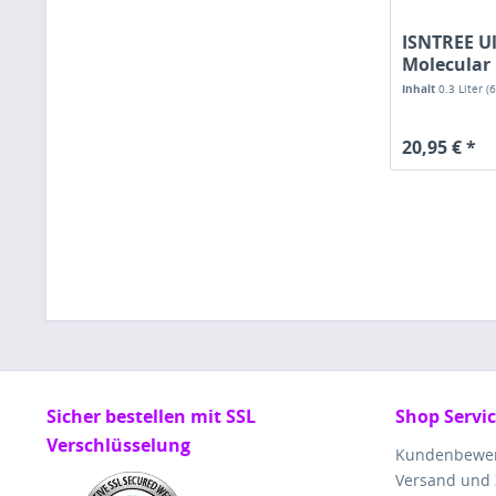
ISNTREE U
Molecular
Acid Toner
Inhalt
0.3 Liter
(
20,95 € *
Sicher bestellen mit SSL
Shop Servi
Verschlüsselung
Kundenbewe
Versand und