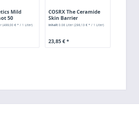
tics Mild
COSRX The Ceramide
hot 50
Skin Barrier
Moisturizer
er
(499,00 € * / 1 Liter)
Inhalt
0.08 Liter
(298,13 € * / 1 Liter)
23,85 € *