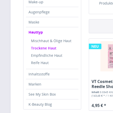
Make-up
Produkt
Augenpflege
Maske
Hauttyp
Mischhaut & Ölige Haut
NEU
Trockene Haut
Empfindliche Haut
Reife Haut
Inhaltsstoffe
VT Cosmeti
Marken
Reedle Sho
Inhalt
0.0345 Ki
See My Skin Box
(143,48 € * / 1 K
K-Beauty Blog
4,95 € *