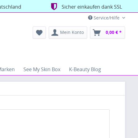
utschland
Sicher einkaufen dank SSL
Service/Hilfe
Mein Konto
0,00 € *
Marken
See My Skin Box
K-Beauty Blog