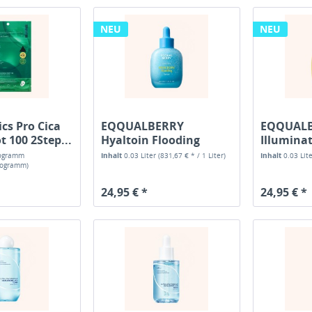
NEU
NEU
cs Pro Cica
EQQUALBERRY
EQQUALB
t 100 2Step...
Hyaltoin Flooding
Illumina
Serum
logramm
Inhalt
0.03 Liter
(831,67 € * / 1 Liter)
Inhalt
0.03 Lit
ilogramm)
24,95 € *
24,95 € *