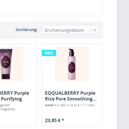
Sortierung:
Erscheinungsdatum
NEU
ERRY Purple
EQQUALBERRY Purple
 Purifying
Rice Pore Smoothing...
logramm
Inhalt
0.2 Liter
(119,25 € * / 1 Liter)
 Kilogramm)
23,85 € *