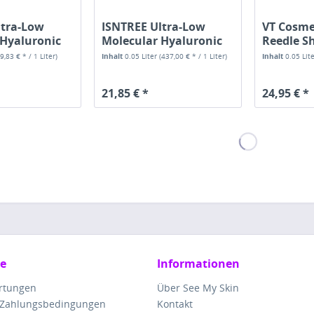
ltra-Low
ISNTREE Ultra-Low
VT Cosme
 Hyaluronic
Molecular Hyaluronic
Reedle S
Acid Serum
69,83 € * / 1 Liter)
Inhalt
0.05 Liter
(437,00 € * / 1 Liter)
Inhalt
0.05 Lit
21,85 € *
24,95 € *
ce
Informationen
rtungen
Über See My Skin
 Zahlungsbedingungen
Kontakt