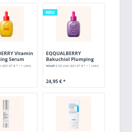
NEU
ERRY Vitamin
EQQUALBERRY
ting Serum
Bakuchiol Plumping
Serum
er
(831,67 € * / 1 Liter)
Inhalt
0.03 Liter
(831,67 € * / 1 Liter)
24,95 € *