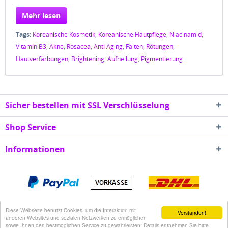
Mehr lesen
Tags:
Koreanische Kosmetik
,
Koreanische Hautpflege
,
Niacinamid
,
Vitamin B3
,
Akne
,
Rosacea
,
Anti Aging
,
Falten
,
Rötungen
,
Hautverfärbungen
,
Brightening
,
Aufhellung
,
Pigmentierung
Sicher bestellen mit SSL Verschlüsselung
Shop Service
Informationen
* Alle Preise inkl. gesetzl. Mehrwertsteuer zzgl.
Diese Webseite benutzt Cookies, um die Interaktion mit
Verstanden!
Versandkosten
anderen Websites und sozialen Netzwerken zu ermöglichen
sowie Ihnen den bestmöglichen Service zu gewährleisten. Details entnehmen Sie bitte