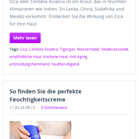
Cica oder Centella Asiatica ist ein Kraut, das in feuchten
Klimazonen wie Indien, Sri Lanka, China, Südafrika und
Mexiko vorkommt. Entdecken Sie die Wirkung von Cica
für Ihre Haut.
Mehr lesen
Tags:
Cica
,
Centella Asiatica
,
Tigergas
,
Wassernabel
,
Madecassoside
,
empfindliche Haut
,
trockene Haut
,
Anti Aging
,
entzündungshemmend
,
hautberuhigend
So finden Sie die perfekte
Feuchtigkeitscreme
11.03.24 08:15
0 Kommentare